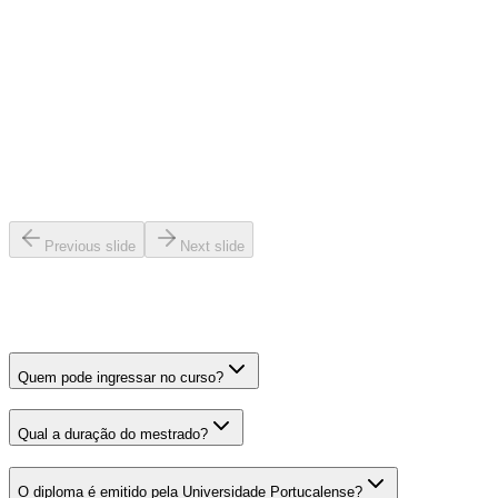
Ricardo Salles
Defensor Público — Egresso UPT/IDC
“
Estudar em uma das mais tradicionais universidades de Portugal,
sem precisar mudar de país, é um privilégio raro. O modelo é
impecável.
”
Juliana Tavares
Procuradora — Mestranda
Previous slide
Next slide
FAQ
Perguntas frequentes
Quem pode ingressar no curso?
Qual a duração do mestrado?
O diploma é emitido pela Universidade Portucalense?