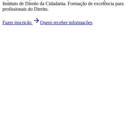
Instituto de Direito da Cidadania. Formação de excelência para
profissionais do Direito.
Fazer inscrição
Quero receber informações
Sobre o Curso
Uma formação voltada para a atuação
profissional nas diversas práticas
processuais.